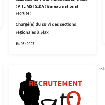
(
A
TL
MST
SIDA
)
Bureau
national
recrute :
Chargé(e) du suivi des sections
régionales à Sfax
18/03/2023
<<f