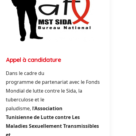
Appel à candidature
Dans le cadre du
programme
de
partenariat
a
vec le Fonds
Mondial
de
lutte contre le
Sida
, la
tuberculose et le
paludisme,
l’
A
ssociation
Tunisienne
de
Lutte contre Les
Maladies Sexuellement Transmissibles
et