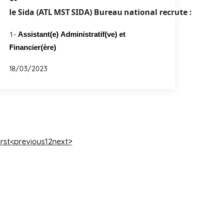
le
Sida
(
A
TL
MST
SIDA
)
Bureau
national
recrute :
1-
A
ssistant(e)
A
dministratif(ve) et
Financier(ère)
18/03/2023
irst
<previous
1
2
next>