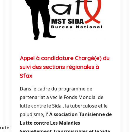
Appel à candidature Chargé(e) du
suivi des sections régionales à
Sfax
Dans le cadre du programme
de
partenariat
a
vec le Fonds Mondial
de
lutte contre le
Sida
, la tuberculose et le
paludisme,
l'
A
ssociation Tunisienne
de
Lutte contre Les Maladies
rute :
Sexuellement Transmissibles et le
Sida